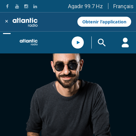
Français
Agadir 99.7 Hz
Tanger 103.3 Hz
Tétouan 87.8 Hz
×
Obtenir l'application
Fès 98.8 Hz
Meknès 97.2 Hz
El Jadida 97.3
Settat 104,6
Chefchaouen 106.4
Essaouira 96.6
Safi 92.3
Taza 103.0
Taounate 95.6
Tiznit 103.1
SkhourRhamna 92.2
Taroudant 104.9
Guelmim 91.9
Tan-Tan 95.2
Tafraout 104.9
Casablanca 92.5 Hz
Rabat, Salé 106.9 Hz
Marrakech 90.5 Hz