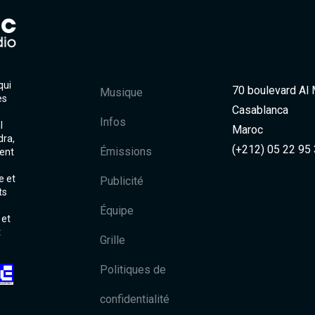
qui
70 boulevard Al
Musique
es
Casablanca
Infos
l
Maroc
dra,
(+212) 05 22 95
Émissions
ent
e et
Publicité
ts
Équipe
 et
t
Grille
Politiques de
confidentialité