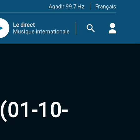
Français
Agadir 99.7 Hz
Tanger 103.3 Hz
Tétouan 87.8 Hz
Le direct
Fès 98.8 Hz
Musique internationale
Meknès 97.2 Hz
El Jadida 97.3
Settat 104,6
Chefchaouen 106.4
Essaouira 96.6
Safi 92.3
Taza 103.0
Taounate 95.6
Tiznit 103.1
SkhourRhamna 92.2
Taroudant 104.9
(01-10-
Guelmim 91.9
Tan-Tan 95.2
Tafraout 104.9
Casablanca 92.5 Hz
Rabat, Salé 106.9 Hz
Marrakech 90.5 Hz