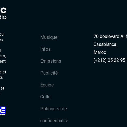
qui
70 boulevard Al
Musique
es
Casablanca
Infos
l
Maroc
dra,
(+212) 05 22 95
Émissions
ent
e et
Publicité
ts
Équipe
 et
t
Grille
Politiques de
confidentialité