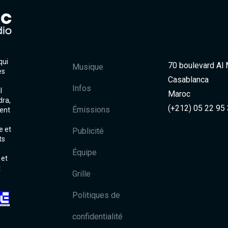
qui
70 boulevard Al
Musique
es
Casablanca
Infos
l
Maroc
dra,
(+212) 05 22 95
Émissions
ent
e et
Publicité
ts
Équipe
 et
t
Grille
Politiques de
confidentialité