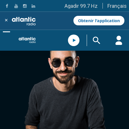
Français
Agadir 99.7 Hz
Tanger 103.3 Hz
Tétouan 87.8 Hz
×
Obtenir l'application
Fès 98.8 Hz
Meknès 97.2 Hz
El Jadida 97.3
Settat 104,6
Chefchaouen 106.4
Essaouira 96.6
Safi 92.3
Taza 103.0
Taounate 95.6
Tiznit 103.1
SkhourRhamna 92.2
Taroudant 104.9
Guelmim 91.9
Tan-Tan 95.2
Tafraout 104.9
Casablanca 92.5 Hz
Rabat, Salé 106.9 Hz
Marrakech 90.5 Hz