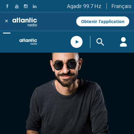
Français
Agadir 99.7 Hz
Tanger 103.3 Hz
Tétouan 87.8 Hz
×
Obtenir l'application
Fès 98.8 Hz
Meknès 97.2 Hz
El Jadida 97.3
Settat 104,6
Chefchaouen 106.4
Essaouira 96.6
Safi 92.3
Taza 103.0
Taounate 95.6
Tiznit 103.1
SkhourRhamna 92.2
Taroudant 104.9
Guelmim 91.9
Tan-Tan 95.2
Tafraout 104.9
Casablanca 92.5 Hz
Rabat, Salé 106.9 Hz
Marrakech 90.5 Hz