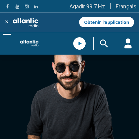
Français
Agadir 99.7 Hz
Tanger 103.3 Hz
Tétouan 87.8 Hz
×
Obtenir l'application
Fès 98.8 Hz
Meknès 97.2 Hz
El Jadida 97.3
Settat 104,6
Chefchaouen 106.4
Essaouira 96.6
Safi 92.3
Taza 103.0
Taounate 95.6
Tiznit 103.1
SkhourRhamna 92.2
Taroudant 104.9
Guelmim 91.9
Tan-Tan 95.2
Tafraout 104.9
Casablanca 92.5 Hz
Rabat, Salé 106.9 Hz
Marrakech 90.5 Hz