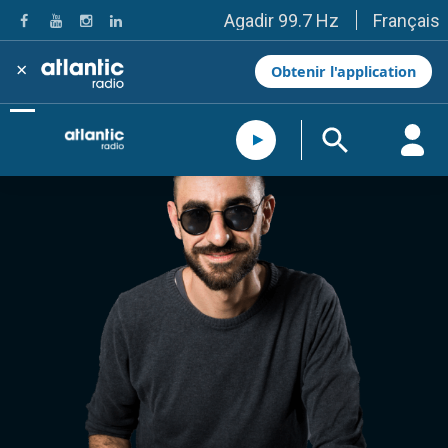
Français
Agadir 99.7 Hz
Tanger 103.3 Hz
Tétouan 87.8 Hz
×
Obtenir l'application
Fès 98.8 Hz
Meknès 97.2 Hz
El Jadida 97.3
Settat 104,6
Chefchaouen 106.4
Essaouira 96.6
Safi 92.3
Taza 103.0
Taounate 95.6
Tiznit 103.1
SkhourRhamna 92.2
Taroudant 104.9
Guelmim 91.9
Tan-Tan 95.2
Tafraout 104.9
Casablanca 92.5 Hz
Rabat, Salé 106.9 Hz
Marrakech 90.5 Hz