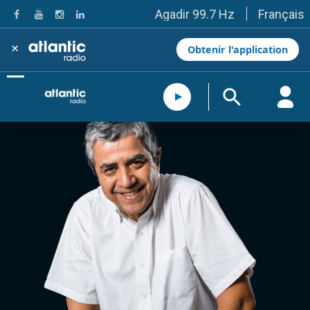
Français
Agadir 99.7 Hz
Tanger 103.3 Hz
Tétouan 87.8 Hz
×
Obtenir l'application
Fès 98.8 Hz
Meknès 97.2 Hz
El Jadida 97.3
Settat 104,6
Chefchaouen 106.4
Essaouira 96.6
Safi 92.3
Taza 103.0
Taounate 95.6
Tiznit 103.1
SkhourRhamna 92.2
Taroudant 104.9
Guelmim 91.9
Tan-Tan 95.2
Tafraout 104.9
Casablanca 92.5 Hz
Rabat, Salé 106.9 Hz
Marrakech 90.5 Hz