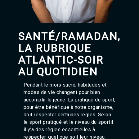
Agadir 99.7 Hz
Tanger 103.3 Hz
Tétouan 87.8 Hz
Fès 98.8 Hz
Meknès 97.2 Hz
SANTÉ/RAMADAN,
El Jadida 97.3
Settat 104,6
LA RUBRIQUE
Chefchaouen 106.4
Essaouira 96.6
ATLANTIC-SOIR
Safi 92.3
AU QUOTIDIEN
Taza 103.0
Taounate 95.6
Tiznit 103.1
Pendant le mois sacré, habitudes et
SkhourRhamna 92.2
modes de vie changent pour bien
Taroudant 104.9
accomplir le jeûne. La pratique du sport,
Guelmim 91.9
pour être bénéfique à notre organisme,
Tan-Tan 95.2
Tafraout 104.9
doit respecter certaines règles. Selon
le sport pratiqué et le niveau du sportif
il y’a des règles essentielles à
respecter, quel que soit leur niveau,