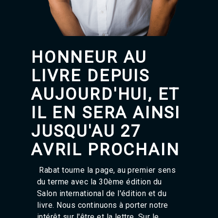
Agadir 99.7 Hz
Tanger 103.3 Hz
Tétouan 87.8 Hz
Fès 98.8 Hz
Meknès 97.2 Hz
HONNEUR AU
El Jadida 97.3
Settat 104,6
LIVRE DEPUIS
Chefchaouen 106.4
Essaouira 96.6
AUJOURD'HUI, ET
Safi 92.3
IL EN SERA AINSI
Taza 103.0
Taounate 95.6
JUSQU'AU 27
Tiznit 103.1
SkhourRhamna 92.2
AVRIL PROCHAIN
Taroudant 104.9
Guelmim 91.9
Tan-Tan 95.2
Rabat tourne la page, au premier sens
Tafraout 104.9
du terme avec la 30ème édition du
Salon international de l'édition et du
livre. Nous continuons à porter notre
intérêt sur l'être et la lettre. Sur le