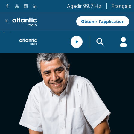
Français
Agadir 99.7 Hz
Tanger 103.3 Hz
Tétouan 87.8 Hz
×
Obtenir l'application
Fès 98.8 Hz
Meknès 97.2 Hz
El Jadida 97.3
Settat 104,6
Chefchaouen 106.4
Essaouira 96.6
Safi 92.3
Taza 103.0
Taounate 95.6
Tiznit 103.1
SkhourRhamna 92.2
Taroudant 104.9
Guelmim 91.9
Tan-Tan 95.2
Tafraout 104.9
Casablanca 92.5 Hz
Rabat, Salé 106.9 Hz
Marrakech 90.5 Hz