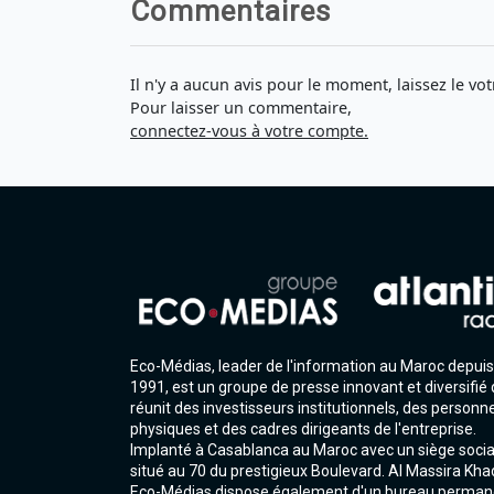
Commentaires
Il n'y a aucun avis pour le moment, laissez le vot
Pour laisser un commentaire,
connectez-vous à votre compte.
Eco-Médias, leader de l'information au Maroc depuis
1991, est un groupe de presse innovant et diversifié 
réunit des investisseurs institutionnels, des personn
physiques et des cadres dirigeants de l'entreprise.
Implanté à Casablanca au Maroc avec un siège socia
situé au 70 du prestigieux Boulevard. Al Massira Kha
Eco-Médias dispose également d'un bureau perman