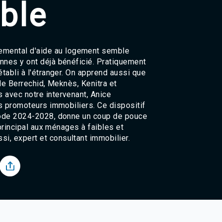
ble
Agadir 99.7 Hz
Tanger 103.3 Hz
Tétouan 87.8 Hz
Fès 98.8 Hz
Meknès 97.2 Hz
mental d'aide au logement semble
El Jadida 97.3
nnes y ont déjà bénéficié. Pratiquement
Settat 104,6
tabli à l'étranger. On apprend aussi que
Chefchaouen 106.4
 de Berrechid, Meknès, Kenitra et
Essaouira 96.6
 avec notre intervenant, Anice
Safi 92.3
es promoteurs immobiliers. Ce dispositif
Taza 103.0
riode 2024-2028, donne un coup de pouce
Taounate 95.6
 principal aux ménages à faibles et
Tiznit 103.1
i, expert et consultant immobilier.
SkhourRhamna 92.2
Taroudant 104.9
Guelmim 91.9
Tan-Tan 95.2
Tafraout 104.9