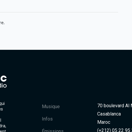
re.
qui
70 boulevard Al
Musique
es
Casablanca
Infos
l
Maroc
dra,
(+212) 05 22 95
Émissions
ent