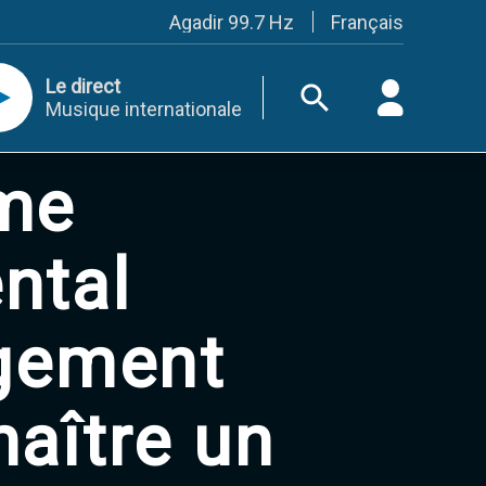
Français
Agadir 99.7 Hz
Tanger 103.3 Hz
Tétouan 87.8 Hz
Le direct
Fès 98.8 Hz
Musique internationale
Meknès 97.2 Hz
El Jadida 97.3
Settat 104,6
me
Chefchaouen 106.4
Essaouira 96.6
Safi 92.3
Taza 103.0
ntal
Taounate 95.6
Tiznit 103.1
SkhourRhamna 92.2
ogement
Taroudant 104.9
Guelmim 91.9
Tan-Tan 95.2
Tafraout 104.9
aître un
Casablanca 92.5 Hz
Rabat, Salé 106.9 Hz
Marrakech 90.5 Hz