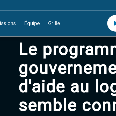
issions
Équipe
Grille
Le program
gouverneme
d'aide au l
semble conn