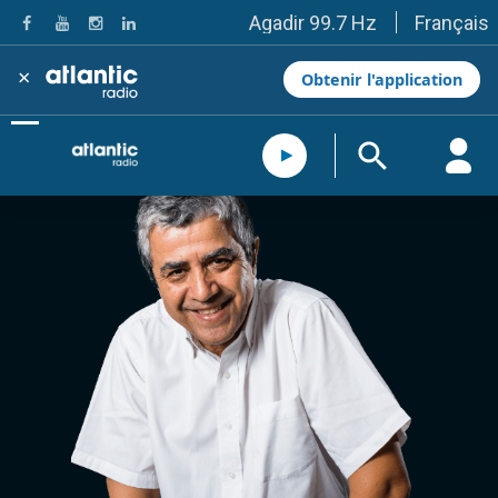
Français
Agadir 99.7 Hz
Tanger 103.3 Hz
Tétouan 87.8 Hz
×
Obtenir l'application
Fès 98.8 Hz
Meknès 97.2 Hz
El Jadida 97.3
Settat 104,6
Chefchaouen 106.4
Essaouira 96.6
Safi 92.3
Taza 103.0
Taounate 95.6
Tiznit 103.1
SkhourRhamna 92.2
Taroudant 104.9
Guelmim 91.9
Tan-Tan 95.2
Tafraout 104.9
Casablanca 92.5 Hz
Rabat, Salé 106.9 Hz
Marrakech 90.5 Hz