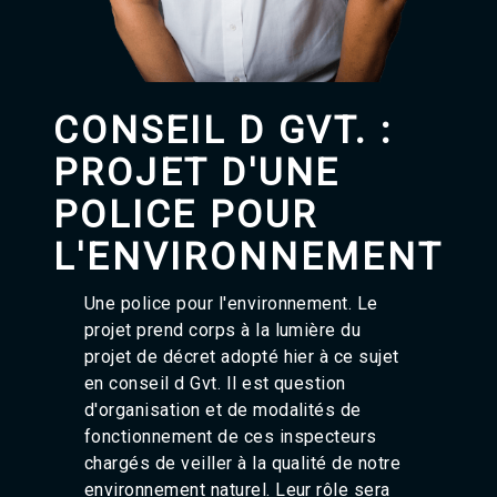
Agadir 99.7 Hz
Tanger 103.3 Hz
Tétouan 87.8 Hz
Fès 98.8 Hz
Meknès 97.2 Hz
CONSEIL D GVT. :
El Jadida 97.3
Settat 104,6
PROJET D'UNE
Chefchaouen 106.4
Essaouira 96.6
POLICE POUR
Safi 92.3
L'ENVIRONNEMENT
Taza 103.0
Taounate 95.6
Tiznit 103.1
Une police pour l'environnement. Le
SkhourRhamna 92.2
projet prend corps à la lumière du
Taroudant 104.9
projet de décret adopté hier à ce sujet
Guelmim 91.9
en conseil d Gvt. Il est question
Tan-Tan 95.2
Tafraout 104.9
d'organisation et de modalités de
fonctionnement de ces inspecteurs
chargés de veiller à la qualité de notre
environnement naturel. Leur rôle sera