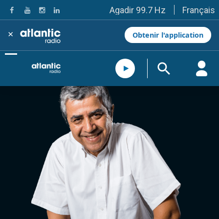
Français
Agadir 99.7 Hz
Tanger 103.3 Hz
Tétouan 87.8 Hz
×
Obtenir l'application
Fès 98.8 Hz
Meknès 97.2 Hz
El Jadida 97.3
Settat 104,6
Chefchaouen 106.4
Essaouira 96.6
Safi 92.3
Taza 103.0
Taounate 95.6
Tiznit 103.1
SkhourRhamna 92.2
Taroudant 104.9
Guelmim 91.9
Tan-Tan 95.2
Tafraout 104.9
Casablanca 92.5 Hz
Rabat, Salé 106.9 Hz
Marrakech 90.5 Hz