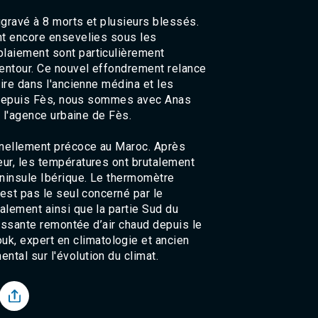
Agadir 99.7 Hz
ggravé à 8 morts et plusieurs blessés.
Tanger 103.3 Hz
nt encore ensevelies sous les
Tétouan 87.8 Hz
laiement sont particulièrement
Fès 98.8 Hz
entour. Ce nouvel effondrement relance
Meknès 97.2 Hz
El Jadida 97.3
aire dans l'ancienne médina et les
Settat 104,6
e. Depuis Fès, nous sommes avec Anas
Chefchaouen 106.4
e l'agence urbaine de Fès.
Essaouira 96.6
Safi 92.3
nnellement précoce au Maroc. Après
Taza 103.0
ur, les températures ont brutalement
Taounate 95.6
éninsule Ibérique. Le thermomètre
Tiznit 103.1
'est pas le seul concerné par le
SkhourRhamna 92.2
alement ainsi que la partie Sud du
Taroudant 104.9
uissante remontée d’air chaud depuis le
Guelmim 91.9
, expert en climatologie et ancien
Tan-Tan 95.2
tal sur l'évolution du climat.
Tafraout 104.9