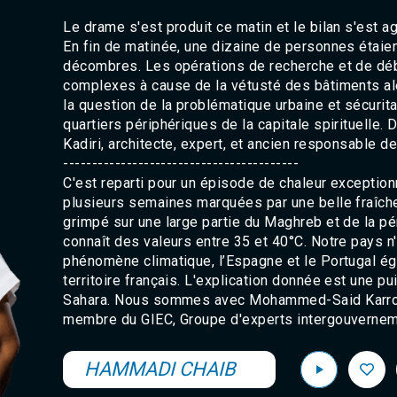
Le drame s'est produit ce matin et le bilan s'est a
En fin de matinée, une dizaine de personnes étaie
décombres. Les opérations de recherche et de déb
complexes à cause de la vétusté des bâtiments al
la question de la problématique urbaine et sécurit
quartiers périphériques de la capitale spirituell
Kadiri, architecte, expert, et ancien responsable d
-----------------------------------------
C'est reparti pour un épisode de chaleur exceptio
plusieurs semaines marquées par une belle fraîche
grimpé sur une large partie du Maghreb et de la p
connaît des valeurs entre 35 et 40°C. Notre pays n
phénomène climatique, l’Espagne et le Portugal ég
territoire français. L'explication donnée est une p
Sahara. Nous sommes avec Mohammed-Said Karrouk
membre du GIEC, Groupe d'experts intergouvernemen
HAMMADI CHAIB