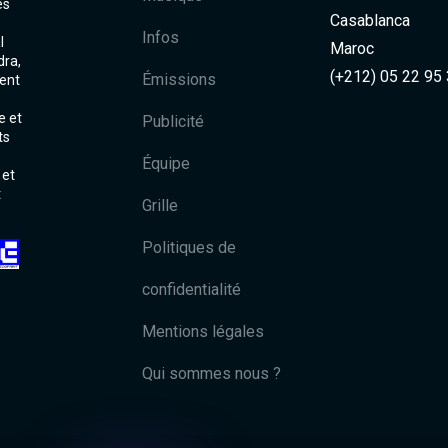
es
Casablanca
Infos
l
Maroc
dra,
(+212) 05 22 95
Émissions
ent
e et
Publicité
ts
Équipe
 et
t
Grille
Politiques de
confidentialité
Mentions légales
Qui sommes nous ?