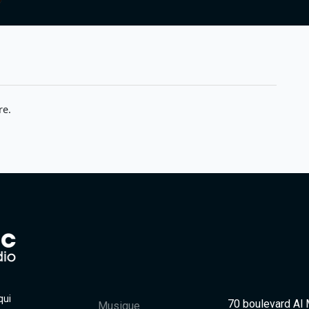
re.
qui
70 boulevard Al
Musique