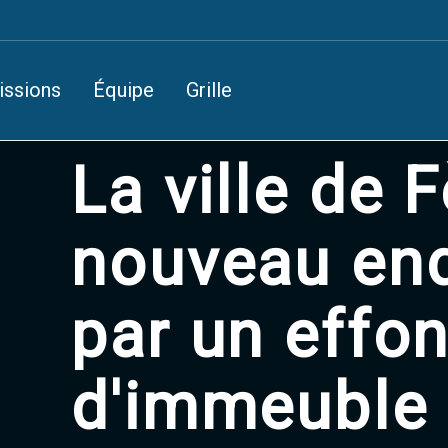
issions
Équipe
Grille
La ville de 
nouveau end
par un effo
d'immeuble 