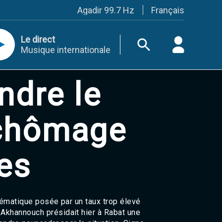
Français
Agadir 99.7 Hz
Tanger 103.3 Hz
Tétouan 87.8 Hz
Le direct
Fès 98.8 Hz
Musique internationale
Meknès 97.2 Hz
El Jadida 97.3
Settat 104,6
ndre le
Chefchaouen 106.4
Essaouira 96.6
Safi 92.3
Taza 103.0
 chômage
Taounate 95.6
Tiznit 103.1
SkhourRhamna 92.2
nes
Taroudant 104.9
Guelmim 91.9
Tan-Tan 95.2
Tafraout 104.9
Casablanca 92.5 Hz
blématique posée par un taux trop élevé
Rabat, Salé 106.9 Hz
Akhannouch présidait hier à Rabat une
Marrakech 90.5 Hz