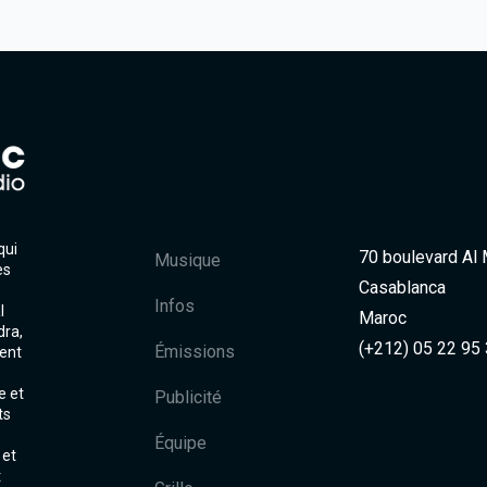
qui
70 boulevard Al
Musique
es
Casablanca
Infos
l
Maroc
dra,
(+212) 05 22 95
Émissions
ent
e et
Publicité
ts
Équipe
 et
t