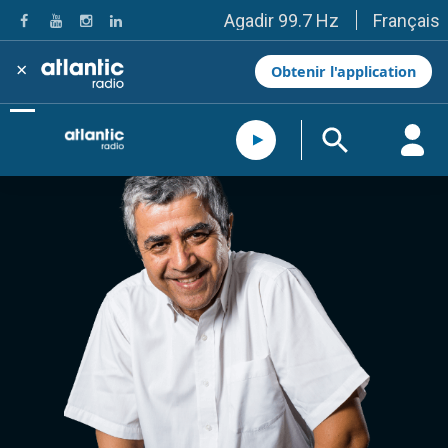
Français
Agadir 99.7 Hz
Tanger 103.3 Hz
Tétouan 87.8 Hz
×
Obtenir l'application
Fès 98.8 Hz
Meknès 97.2 Hz
El Jadida 97.3
Settat 104,6
Chefchaouen 106.4
Essaouira 96.6
Safi 92.3
Taza 103.0
Taounate 95.6
Tiznit 103.1
SkhourRhamna 92.2
Taroudant 104.9
Guelmim 91.9
Tan-Tan 95.2
Tafraout 104.9
Casablanca 92.5 Hz
Rabat, Salé 106.9 Hz
Marrakech 90.5 Hz