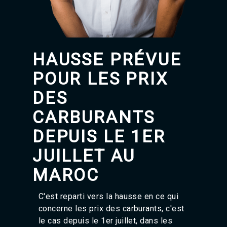
Agadir 99.7 Hz
Tanger 103.3 Hz
Tétouan 87.8 Hz
Fès 98.8 Hz
Meknès 97.2 Hz
HAUSSE PRÉVUE
El Jadida 97.3
Settat 104,6
POUR LES PRIX
Chefchaouen 106.4
Essaouira 96.6
DES
Safi 92.3
CARBURANTS
Taza 103.0
Taounate 95.6
DEPUIS LE 1ER
Tiznit 103.1
SkhourRhamna 92.2
JUILLET AU
Taroudant 104.9
Guelmim 91.9
MAROC
Tan-Tan 95.2
Tafraout 104.9
C'est reparti vers la hausse en ce qui
concerne les prix des carburants, c'est
le cas depuis le 1er juillet, dans les