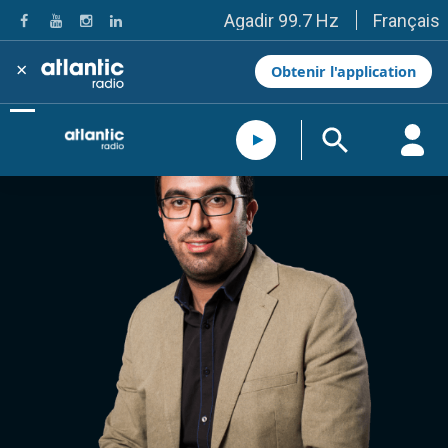
Français
Agadir 99.7 Hz
Tanger 103.3 Hz
Tétouan 87.8 Hz
×
Obtenir l'application
Fès 98.8 Hz
Meknès 97.2 Hz
El Jadida 97.3
Settat 104,6
Chefchaouen 106.4
Essaouira 96.6
Safi 92.3
Taza 103.0
Taounate 95.6
Tiznit 103.1
SkhourRhamna 92.2
Taroudant 104.9
Guelmim 91.9
Tan-Tan 95.2
Tafraout 104.9
Casablanca 92.5 Hz
Rabat, Salé 106.9 Hz
Marrakech 90.5 Hz