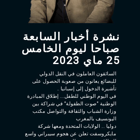
Agadir 99.7 Hz
Tanger 103.3 Hz
Tétouan 87.8 Hz
Fès 98.8 Hz
Meknès 97.2 Hz
نشرة أخبار السابعة
El Jadida 97.3
Settat 104,6
صباحا ليوم الخامس
Chefchaouen 106.4
Essaouira 96.6
25 ماي 2023‎‎
Safi 92.3
Taza 103.0
السائقون العاملون في النقل الدولي
Taounate 95.6
للبضائع يعانون من صعوبة الحصول على
Tiznit 103.1
تأشيرة الدخول إلى إسبانيا ..
SkhourRhamna 92.2
Taroudant 104.9
في اليوم الوطني للطفل.... إطلاق المبادرة
Guelmim 91.9
الوطنية "صوت الطفولة" في شراكة بين
Tan-Tan 95.2
وزارة الشباب والثقافة والتواصل مكتب
Tafraout 104.9
اليونسيف بالمغرب
دوليا ... الولايات المتحدة ومعها شركة
مايكروسفت تعلن عن هجوم سيبراني واسع