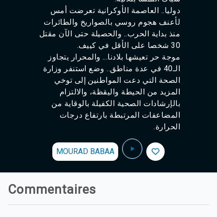
دوليا.. العاصمة الأوكرانية تعرضت أمس
لأعنف هجوم روسي بالصواريخ والطائرات
منذ بداية الحرب.. والحصيلة حتى الآن مقتل
30 شخصا على الأقل في كييف.
موجة حر تعيشها بلادنا... والمحرار يتجاوز
الـ40 في عدة مناطق.. وضع استنفر وزارة
الصحة التي دعت المواطنين إلى توخي
المزيد من الحيطة واليقظة، والالتزام
بالإرشادات الصحية الكفيلة بالوقاية من
المضاعفات المرتبطة بارتفاع درجات
الحرارة.
MOURAD BABAA
Commentaires