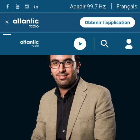
Français
Agadir 99.7 Hz
Tanger 103.3 Hz
Tétouan 87.8 Hz
×
Obtenir l'application
Fès 98.8 Hz
Meknès 97.2 Hz
El Jadida 97.3
Settat 104,6
Chefchaouen 106.4
Essaouira 96.6
Safi 92.3
Taza 103.0
Taounate 95.6
Tiznit 103.1
SkhourRhamna 92.2
Taroudant 104.9
Guelmim 91.9
Tan-Tan 95.2
Tafraout 104.9
Casablanca 92.5 Hz
Rabat, Salé 106.9 Hz
Marrakech 90.5 Hz