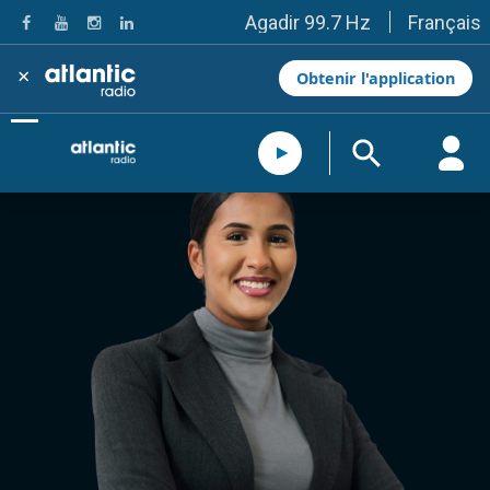
Français
Agadir 99.7 Hz
Tanger 103.3 Hz
Tétouan 87.8 Hz
×
Obtenir l'application
Fès 98.8 Hz
Meknès 97.2 Hz
El Jadida 97.3
Settat 104,6
Chefchaouen 106.4
Essaouira 96.6
Safi 92.3
Taza 103.0
Taounate 95.6
Tiznit 103.1
SkhourRhamna 92.2
Taroudant 104.9
Guelmim 91.9
Tan-Tan 95.2
Tafraout 104.9
Casablanca 92.5 Hz
Rabat, Salé 106.9 Hz
Marrakech 90.5 Hz