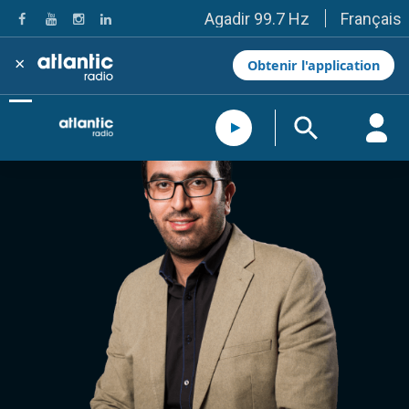
Français
Agadir 99.7 Hz
Tanger 103.3 Hz
Tétouan 87.8 Hz
×
Obtenir l'application
Fès 98.8 Hz
Meknès 97.2 Hz
El Jadida 97.3
Settat 104,6
Chefchaouen 106.4
Essaouira 96.6
Safi 92.3
Taza 103.0
Taounate 95.6
Tiznit 103.1
SkhourRhamna 92.2
Taroudant 104.9
Guelmim 91.9
Tan-Tan 95.2
Tafraout 104.9
Casablanca 92.5 Hz
Rabat, Salé 106.9 Hz
Marrakech 90.5 Hz