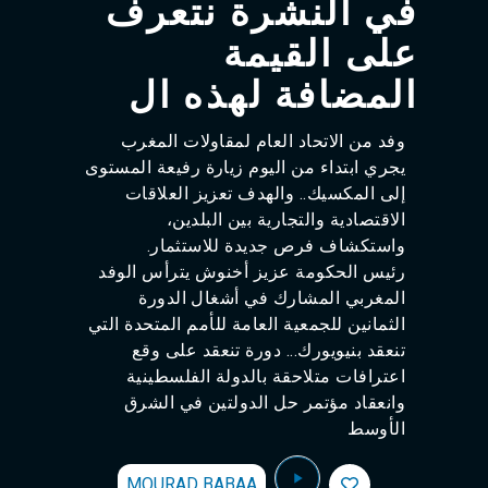
في النشرة نتعرف
على القيمة
المضافة لهذه ال
وفد من الاتحاد العام لمقاولات المغرب
يجري ابتداء من اليوم زيارة رفيعة المستوى
إلى المكسيك.. والهدف تعزيز العلاقات
الاقتصادية والتجارية بين البلدين،
واستكشاف فرص جديدة للاستثمار.
رئيس الحكومة عزيز أخنوش يترأس الوفد
المغربي المشارك في أشغال الدورة
الثمانين للجمعية العامة للأمم المتحدة التي
تنعقد بنيويورك... دورة تنعقد على وقع
اعترافات متلاحقة بالدولة الفلسطينية
وانعقاد مؤتمر حل الدولتين في الشرق
الأوسط
MOURAD BABAA