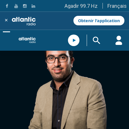
Français
Agadir 99.7 Hz
Tanger 103.3 Hz
Tétouan 87.8 Hz
×
Obtenir l'application
Fès 98.8 Hz
Meknès 97.2 Hz
El Jadida 97.3
Settat 104,6
Chefchaouen 106.4
Essaouira 96.6
Safi 92.3
Taza 103.0
Taounate 95.6
Tiznit 103.1
SkhourRhamna 92.2
Taroudant 104.9
Guelmim 91.9
Tan-Tan 95.2
Tafraout 104.9
Casablanca 92.5 Hz
Rabat, Salé 106.9 Hz
Marrakech 90.5 Hz