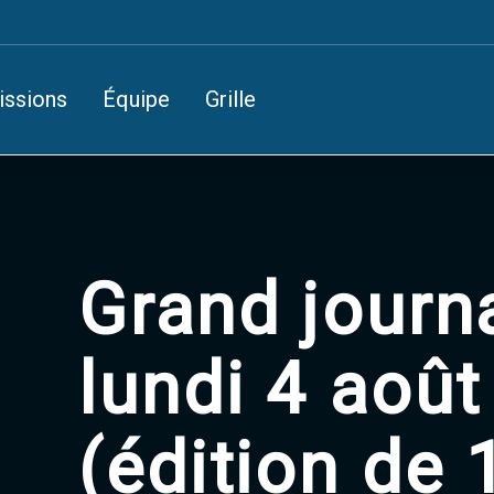
issions
Équipe
Grille
Grand journ
lundi 4 aoû
(édition de