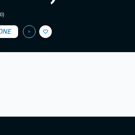
Agadir 99.7 Hz
Tanger 103.3 Hz
30)
Tétouan 87.8 Hz
Fès 98.8 Hz
Meknès 97.2 Hz
ONE
El Jadida 97.3
Settat 104,6
Chefchaouen 106.4
Essaouira 96.6
Safi 92.3
Taza 103.0
Taounate 95.6
Tiznit 103.1
SkhourRhamna 92.2
Taroudant 104.9
Guelmim 91.9
Tan-Tan 95.2
Tafraout 104.9