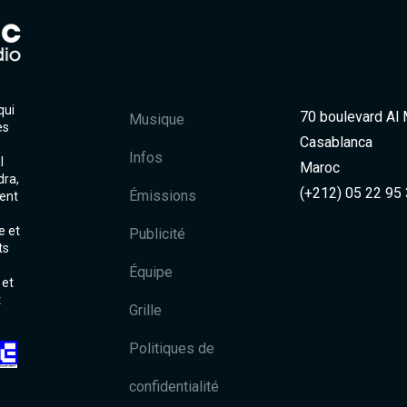
qui
70 boulevard Al
Musique
es
Casablanca
Infos
l
Maroc
dra,
(+212) 05 22 95
Émissions
ent
e et
Publicité
ts
Équipe
 et
t
Grille
Politiques de
confidentialité