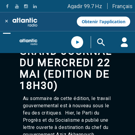
Français
Agadir 99.7 Hz
Tanger 103.3 Hz
Tétouan 87.8 Hz
×
Obtenir l'application
Fès 98.8 Hz
Meknès 97.2 Hz
El Jadida 97.3
Settat 104,6
GRAND JOURNAL
Chefchaouen 106.4
Essaouira 96.6
DU MERCREDI 22
Safi 92.3
Taza 103.0
MAI (EDITION DE
Taounate 95.6
Tiznit 103.1
18H30)
SkhourRhamna 92.2
Taroudant 104.9
Au sommaire de cette édition,
le travail
Guelmim 91.9
gouvernemental est à nouveau sous le
Tan-Tan 95.2
feu des critiques. Hier, le Parti du
Tafraout 104.9
Casablanca 92.5 Hz
Progrès et du Socialisme a publié une
Rabat, Salé 106.9 Hz
lettre ouverte à destination du chef du
Marrakech 90.5 Hz
gouvernement Aziz Akhannouch.