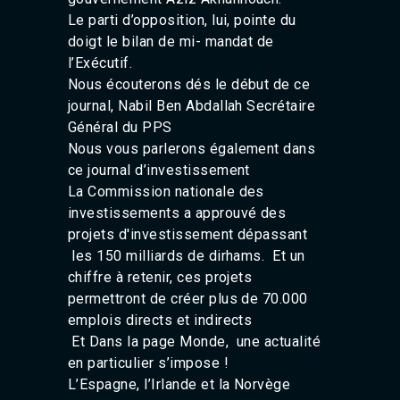
Agadir 99.7 Hz
Le parti d’opposition, lui, pointe du
Tanger 103.3 Hz
doigt le bilan de mi- mandat de
Tétouan 87.8 Hz
l’Exécutif.
Fès 98.8 Hz
Nous écouterons dés le début de ce
Meknès 97.2 Hz
El Jadida 97.3
journal, Nabil Ben Abdallah Secrétaire
Settat 104,6
Général du PPS
Chefchaouen 106.4
Nous vous parlerons également dans
Essaouira 96.6
ce journal d’investissement
Safi 92.3
La Commission nationale des
Taza 103.0
investissements a approuvé des
Taounate 95.6
projets d'investissement dépassant
Tiznit 103.1
SkhourRhamna 92.2
les 150 milliards de dirhams. Et un
Taroudant 104.9
chiffre à retenir, ces projets
Guelmim 91.9
permettront de créer plus de 70.000
Tan-Tan 95.2
emplois directs et indirects
Tafraout 104.9
Et Dans la page Monde, une actualité
en particulier s’impose !
L’Espagne, l’Irlande et la Norvège