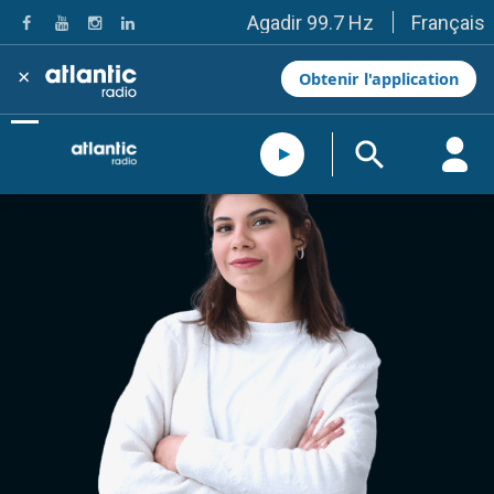
Français
Agadir 99.7 Hz
Tanger 103.3 Hz
Tétouan 87.8 Hz
×
Obtenir l'application
Fès 98.8 Hz
Meknès 97.2 Hz
El Jadida 97.3
Settat 104,6
Chefchaouen 106.4
Essaouira 96.6
Safi 92.3
Taza 103.0
Taounate 95.6
Tiznit 103.1
SkhourRhamna 92.2
Taroudant 104.9
Guelmim 91.9
Tan-Tan 95.2
Tafraout 104.9
Casablanca 92.5 Hz
Rabat, Salé 106.9 Hz
Marrakech 90.5 Hz