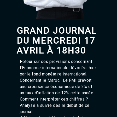
Agadir 99.7 Hz
Tanger 103.3 Hz
Tétouan 87.8 Hz
Fès 98.8 Hz
Meknès 97.2 Hz
GRAND JOURNAL
El Jadida 97.3
Settat 104,6
DU MERCREDI 17
Chefchaouen 106.4
Essaouira 96.6
AVRIL À 18H30
Safi 92.3
Taza 103.0
Retour sur ces prévisions concernant
Taounate 95.6
l’Economie internationale dévoilés hier
Tiznit 103.1
par le fond monétaire international.
SkhourRhamna 92.2
Taroudant 104.9
Concernant le Maroc, Le FMI prévoit
Guelmim 91.9
une croissance économique de 3% et
Tan-Tan 95.2
un taux d’inflation de 12% cette année.
Tafraout 104.9
Comment interpréter ces chiffres ?
Analyse à suivre dès le début de ce
journal