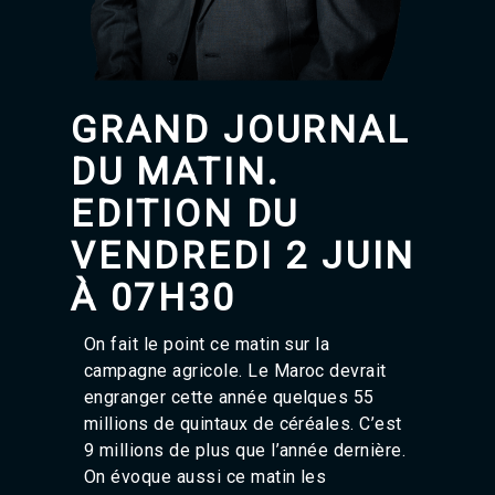
Agadir 99.7 Hz
Tanger 103.3 Hz
Tétouan 87.8 Hz
Fès 98.8 Hz
Meknès 97.2 Hz
GRAND JOURNAL
El Jadida 97.3
Settat 104,6
DU MATIN.
Chefchaouen 106.4
Essaouira 96.6
EDITION DU
Safi 92.3
VENDREDI 2 JUIN
Taza 103.0
Taounate 95.6
À 07H30
Tiznit 103.1
SkhourRhamna 92.2
Taroudant 104.9
On fait le point ce matin sur la
Guelmim 91.9
campagne agricole. Le Maroc devrait
Tan-Tan 95.2
engranger cette année quelques 55
Tafraout 104.9
millions de quintaux de céréales. C’est
9 millions de plus que l’année dernière.
On évoque aussi ce matin les