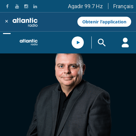
Français
Agadir 99.7 Hz
Tanger 103.3 Hz
Tétouan 87.8 Hz
×
Obtenir l'application
Fès 98.8 Hz
Meknès 97.2 Hz
El Jadida 97.3
Settat 104,6
Chefchaouen 106.4
Essaouira 96.6
Safi 92.3
Taza 103.0
Taounate 95.6
Tiznit 103.1
SkhourRhamna 92.2
Taroudant 104.9
Guelmim 91.9
Tan-Tan 95.2
Tafraout 104.9
Casablanca 92.5 Hz
Rabat, Salé 106.9 Hz
Marrakech 90.5 Hz