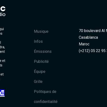
qui
70 boulevard Al
Musique
es
Casablanca
Infos
l
Maroc
dra,
(+212) 05 22 95
Émissions
ent
e et
Publicité
ts
Équipe
 et
t
Grille
Politiques de
confidentialité