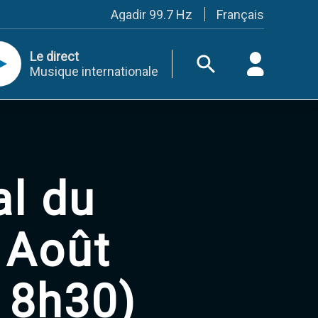
Français
Agadir 99.7 Hz
Tanger 103.3 Hz
Tétouan 87.8 Hz
Le direct
Fès 98.8 Hz
Musique internationale
Meknès 97.2 Hz
El Jadida 97.3
Settat 104,6
Chefchaouen 106.4
Essaouira 96.6
Safi 92.3
Taza 103.0
Taounate 95.6
al du
Tiznit 103.1
SkhourRhamna 92.2
Taroudant 104.9
 Août
Guelmim 91.9
Tan-Tan 95.2
Tafraout 104.9
 18h30)
Casablanca 92.5 Hz
Rabat, Salé 106.9 Hz
Marrakech 90.5 Hz