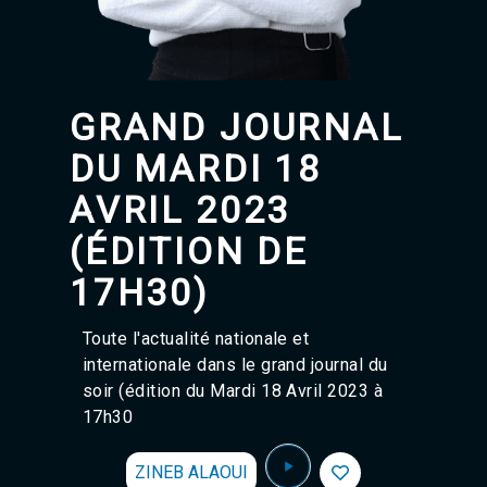
Agadir 99.7 Hz
Tanger 103.3 Hz
Tétouan 87.8 Hz
Fès 98.8 Hz
Meknès 97.2 Hz
GRAND JOURNAL
El Jadida 97.3
Settat 104,6
DU MARDI 18
Chefchaouen 106.4
Essaouira 96.6
AVRIL 2023
Safi 92.3
(ÉDITION DE
Taza 103.0
Taounate 95.6
17H30)
Tiznit 103.1
SkhourRhamna 92.2
Taroudant 104.9
Toute l'actualité nationale et
Guelmim 91.9
internationale dans le grand journal du
Tan-Tan 95.2
soir (édition du Mardi 18 Avril 2023 à
Tafraout 104.9
17h30
ZINEB ALAOUI