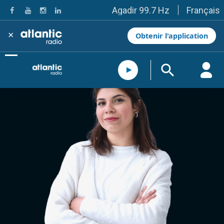
Français
Agadir 99.7 Hz
Tanger 103.3 Hz
Tétouan 87.8 Hz
×
Obtenir l'application
Fès 98.8 Hz
Meknès 97.2 Hz
El Jadida 97.3
Settat 104,6
Chefchaouen 106.4
Essaouira 96.6
Safi 92.3
Taza 103.0
Taounate 95.6
Tiznit 103.1
SkhourRhamna 92.2
Taroudant 104.9
Guelmim 91.9
Tan-Tan 95.2
Tafraout 104.9
Casablanca 92.5 Hz
Rabat, Salé 106.9 Hz
Marrakech 90.5 Hz