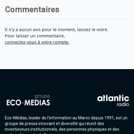
Agadir 99.7 Hz
Commentaires
Tanger 103.3 Hz
Tétouan 87.8 Hz
Fès 98.8 Hz
Meknès 97.2 Hz
Il n'y a aucun avis pour le moment, laissez le votre.
El Jadida 97.3
Pour laisser un commentaire,
Settat 104,6
connectez-vous à votre compte.
Chefchaouen 106.4
Essaouira 96.6
Safi 92.3
Taza 103.0
Taounate 95.6
Tiznit 103.1
SkhourRhamna 92.2
Taroudant 104.9
Guelmim 91.9
Tan-Tan 95.2
Tafraout 104.9
Eco-Médias, leader de l'information au Maroc depuis 1991, est un
groupe de presse innovant et diversifié qui réunit des
investisseurs institutionnels, des personnes physiques et des