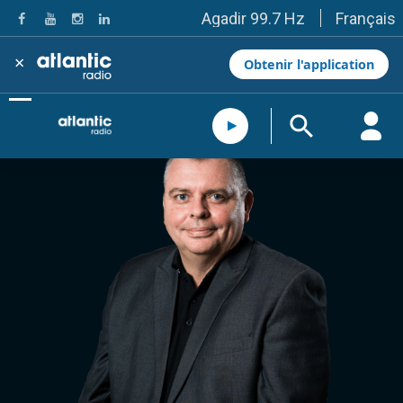
Français
Agadir 99.7 Hz
Tanger 103.3 Hz
Tétouan 87.8 Hz
×
Obtenir l'application
Fès 98.8 Hz
Meknès 97.2 Hz
El Jadida 97.3
Settat 104,6
Chefchaouen 106.4
Essaouira 96.6
Safi 92.3
Taza 103.0
Taounate 95.6
Tiznit 103.1
SkhourRhamna 92.2
Taroudant 104.9
Guelmim 91.9
Tan-Tan 95.2
Tafraout 104.9
Casablanca 92.5 Hz
Rabat, Salé 106.9 Hz
Marrakech 90.5 Hz