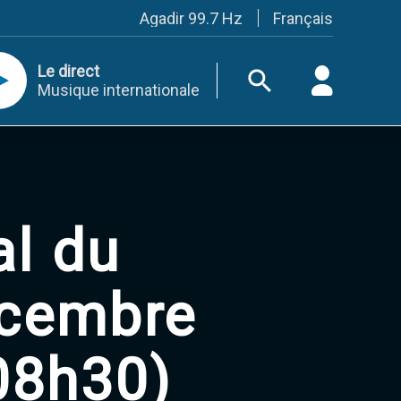
Français
Agadir 99.7 Hz
Tanger 103.3 Hz
Tétouan 87.8 Hz
Le direct
Fès 98.8 Hz
Musique internationale
Meknès 97.2 Hz
El Jadida 97.3
Settat 104,6
Chefchaouen 106.4
Essaouira 96.6
Safi 92.3
Taza 103.0
Taounate 95.6
al du
Tiznit 103.1
SkhourRhamna 92.2
Taroudant 104.9
écembre
Guelmim 91.9
Tan-Tan 95.2
Tafraout 104.9
 08h30)
Casablanca 92.5 Hz
Rabat, Salé 106.9 Hz
Marrakech 90.5 Hz