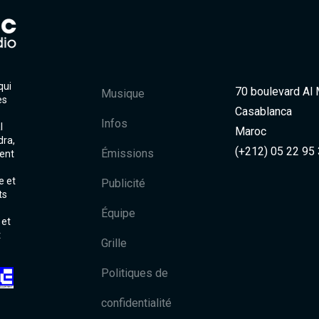
qui
70 boulevard Al
Musique
es
Casablanca
Infos
l
Maroc
dra,
(+212) 05 22 95
Émissions
ent
e et
Publicité
ts
Équipe
 et
t
Grille
Politiques de
confidentialité