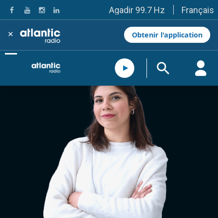
Français
Agadir 99.7 Hz
Tanger 103.3 Hz
Tétouan 87.8 Hz
×
Obtenir l'application
Fès 98.8 Hz
Meknès 97.2 Hz
El Jadida 97.3
Settat 104,6
Chefchaouen 106.4
Essaouira 96.6
Safi 92.3
Taza 103.0
Taounate 95.6
Tiznit 103.1
SkhourRhamna 92.2
Taroudant 104.9
Guelmim 91.9
Tan-Tan 95.2
Tafraout 104.9
Casablanca 92.5 Hz
Rabat, Salé 106.9 Hz
Marrakech 90.5 Hz