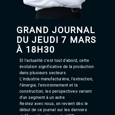
Agadir 99.7 Hz
Tanger 103.3 Hz
Tétouan 87.8 Hz
Fès 98.8 Hz
Meknès 97.2 Hz
GRAND JOURNAL
El Jadida 97.3
Settat 104,6
DU JEUDI 7 MARS
Chefchaouen 106.4
Essaouira 96.6
À 18H30
Safi 92.3
Taza 103.0
Et l’actualité c’est tout d’abord, cette
Taounate 95.6
évolution significative de la production
Tiznit 103.1
dans plusieurs secteurs.
SkhourRhamna 92.2
Taroudant 104.9
L’industrie manufacturière, l'extraction,
Guelmim 91.9
l'énergie, l'environnement et la
Tan-Tan 95.2
construction, les perspectives varient
Tafraout 104.9
d’un segment à un autre.
Restez avec nous, on revient dès le
début de ce journal sur les derniers