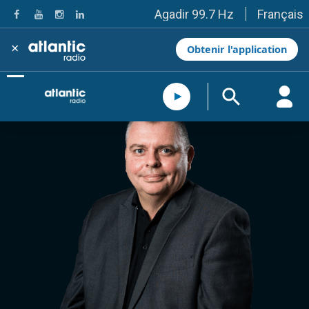
Français
Agadir 99.7 Hz
Tanger 103.3 Hz
Tétouan 87.8 Hz
×
Obtenir l'application
Fès 98.8 Hz
Meknès 97.2 Hz
El Jadida 97.3
Settat 104,6
Chefchaouen 106.4
Essaouira 96.6
Safi 92.3
Taza 103.0
Taounate 95.6
Tiznit 103.1
SkhourRhamna 92.2
Taroudant 104.9
Guelmim 91.9
Tan-Tan 95.2
Tafraout 104.9
Casablanca 92.5 Hz
Rabat, Salé 106.9 Hz
Marrakech 90.5 Hz