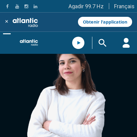
Français
Agadir 99.7 Hz
Tanger 103.3 Hz
Tétouan 87.8 Hz
×
Obtenir l'application
Fès 98.8 Hz
Meknès 97.2 Hz
El Jadida 97.3
Settat 104,6
Chefchaouen 106.4
Essaouira 96.6
Safi 92.3
Taza 103.0
Taounate 95.6
Tiznit 103.1
SkhourRhamna 92.2
Taroudant 104.9
Guelmim 91.9
Tan-Tan 95.2
Tafraout 104.9
Casablanca 92.5 Hz
Rabat, Salé 106.9 Hz
Marrakech 90.5 Hz