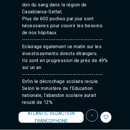
Agadir 99.7 Hz
don du sang dans la région de
Tanger 103.3 Hz
Casablanca-Settat.
Tétouan 87.8 Hz
Plus de 600 poches par jour sont
Fès 98.8 Hz
nécessaires pour couvrir les besoins
Meknès 97.2 Hz
de nos hôpitaux.
El Jadida 97.3
------------------------------
-------------
Settat 104,6
Chefchaouen 106.4
Eclairage également ce matin sur les
Essaouira 96.6
investissements directs étrangers.
Safi 92.3
Ils sont en progression de près de 49%
Taza 103.0
sur un an.
Taounate 95.6
------------------------------
-------------
Tiznit 103.1
Enfin le décrochage scolaire recule.
SkhourRhamna 92.2
Selon le ministère de l’Education
Taroudant 104.9
Guelmim 91.9
nationale, l’abandon scolaire aurait
Tan-Tan 95.2
reculé de 12%
Tafraout 104.9
ATLANTIC RÉDACTION
FRANCOPHONE