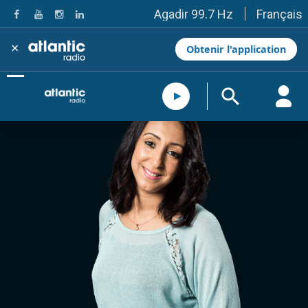
Français
Agadir 99.7 Hz
Tanger 103.3 Hz
Tétouan 87.8 Hz
×
Obtenir l'application
Fès 98.8 Hz
Meknès 97.2 Hz
El Jadida 97.3
Settat 104,6
Chefchaouen 106.4
Essaouira 96.6
Safi 92.3
Taza 103.0
Taounate 95.6
Tiznit 103.1
SkhourRhamna 92.2
Taroudant 104.9
Guelmim 91.9
Tan-Tan 95.2
Tafraout 104.9
Casablanca 92.5 Hz
Rabat, Salé 106.9 Hz
Marrakech 90.5 Hz