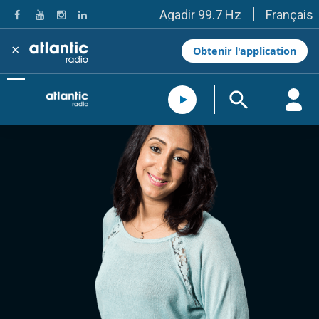
Français
Agadir 99.7 Hz
Tanger 103.3 Hz
Tétouan 87.8 Hz
×
Obtenir l'application
Fès 98.8 Hz
Meknès 97.2 Hz
El Jadida 97.3
Settat 104,6
Chefchaouen 106.4
Essaouira 96.6
Safi 92.3
Taza 103.0
Taounate 95.6
Tiznit 103.1
SkhourRhamna 92.2
Taroudant 104.9
Guelmim 91.9
Tan-Tan 95.2
Tafraout 104.9
Casablanca 92.5 Hz
Rabat, Salé 106.9 Hz
Marrakech 90.5 Hz