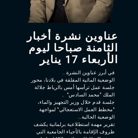
Agadir 99.7 Hz
Tanger 103.3 Hz
Tétouan 87.8 Hz
Fès 98.8 Hz
Meknès 97.2 Hz
عناوين نشرة أخبار
El Jadida 97.3
Settat 104,6
الثامنة صباحا ليوم
Chefchaouen 106.4
Essaouira 96.6
الأربعاء 17 يناير‎
Safi 92.3
Taza 103.0
في أبرز عناوين النشرة ..
Taounate 95.6
الوضعية المائية المقلقة في بلادنا، محور
Tiznit 103.1
جلسة عمل ترأسها أمس بالرباط جلالة
SkhourRhamna 92.2
Taroudant 104.9
الملك "محمد السادس" ..
Guelmim 91.9
جلسة قدم خلال وزير التجهيز والماء،
Tan-Tan 95.2
"مخطط العمل الاستعجالي" لمواجهة
Tafraout 104.9
الوضعية الحالية...
تقرير مهمة استطلاعية برلمانية يكشف
ظروف الإقامة بالأحياء الجامعية التي