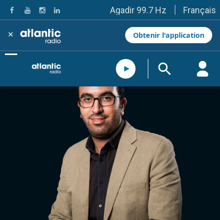
Français
Agadir 99.7 Hz
Tanger 103.3 Hz
Tétouan 87.8 Hz
×
Obtenir l'application
Fès 98.8 Hz
Meknès 97.2 Hz
El Jadida 97.3
Settat 104,6
Chefchaouen 106.4
Essaouira 96.6
Safi 92.3
Taza 103.0
Taounate 95.6
Tiznit 103.1
SkhourRhamna 92.2
Taroudant 104.9
Guelmim 91.9
Tan-Tan 95.2
Tafraout 104.9
Casablanca 92.5 Hz
Rabat, Salé 106.9 Hz
Marrakech 90.5 Hz