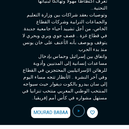
تعرف اكتظاظا مهولا وتهالكا لبنياتها
التحتية...
وتوصيات بعقد شراكات بين وزارة التعليم
والجماعات الترابية وشركات القطاع
الخاص، من أجل تشييد أحياء جامعية جديدة.
في قطاع غزة .. قصف جوي وبري وبحري لا
يتوقف ويوصف بأنه الأعنف على خان يونس
منذ بدء الحرب.
واتفاق بين إسرائيل وحماس بإدخال
مساعدات إنسانية إلى المدنيين وأدوية
للرهائن الإسرائيليين المحتجزين في القطاع
وفي آخر النشرة .. الأنظار تتجه مساء اليوم
إلى سان بيدرو بالكوت ديفوار حيث سيواجه
المنتخب الوطني المغربي منتخب تنزانيا في
مستهل مشواره في كأس أمم إفريقيا..
MOURAD BABAA