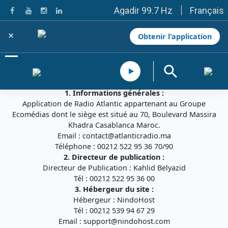
Français
Agadir 99.7 Hz
Tanger 103.3 Hz
Tétouan 87.8 Hz
×
Obtenir l'application
Fès 98.8 Hz
Meknès 97.2 Hz
El Jadida 97.3
Settat 104,6
Mentions légales
Chefchaouen 106.4
1. Informations générales :
Essaouira 96.6
Application de Radio Atlantic appartenant au Groupe
Safi 92.3
Ecomédias dont le siège est situé au 70, Boulevard Massira
Taza 103.0
Khadra Casablanca Maroc.
Taounate 95.6
Email :
contact@atlanticradio.ma
Tiznit 103.1
Téléphone : 00212 522 95 36 70/90
SkhourRhamna 92.2
2. Directeur de publication :
Taroudant 104.9
Directeur de Publication : Kahlid Belyazid
Guelmim 91.9
Tél : 00212 522 95 36 00
Tan-Tan 95.2
3. Hébergeur du site :
Tafraout 104.9
Hébergeur : NindoHost
Casablanca 92.5 Hz
Tél : 00212 539 94 67 29
Rabat, Salé 106.9 Hz
Email :
support@nindohost.com
Marrakech 90.5 Hz