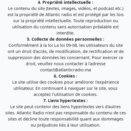
4. Propriété intellectuelle :
Agadir 99.7 Hz
Le contenu du site (textes, images, vidéos, et podcast etc.)
Tanger 103.3 Hz
est la propriété de Atlantic radio et est protégé par les lois
Tétouan 87.8 Hz
sur la propriété intellectuelle. Toute reproduction ou
Fès 98.8 Hz
utilisation du contenu sans autorisation préalable est
Meknès 97.2 Hz
interdite.
El Jadida 97.3
5. Collecte de données personnelles :
Settat 104,6
Conformément à la loi La loi 09-08, les utilisateurs du site
Chefchaouen 106.4
ont un droit d'accès, de modification, de rectification et de
Essaouira 96.6
suppression des données les concernant. Pour exercer ce
Safi 92.3
droit, veuillez nous contacter à l'adresse
Taza 103.0
contact@atlanticradio.ma
Taounate 95.6
6. Cookies :
Tiznit 103.1
Le site utilise des cookies pour améliorer l'expérience
SkhourRhamna 92.2
utilisateur. En continuant à naviguer sur le site, vous
Taroudant 104.9
acceptez l'utilisation de cookies.
Guelmim 91.9
7. Liens hypertextes :
Tan-Tan 95.2
Le site peut contenir des liens hypertextes vers d'autres
Tafraout 104.9
sites. Atlantic Radio n'est pas responsable du contenu de ces
sites et décline toute responsabilité quant aux dommages
ou préjudices liés à leur utilisation.