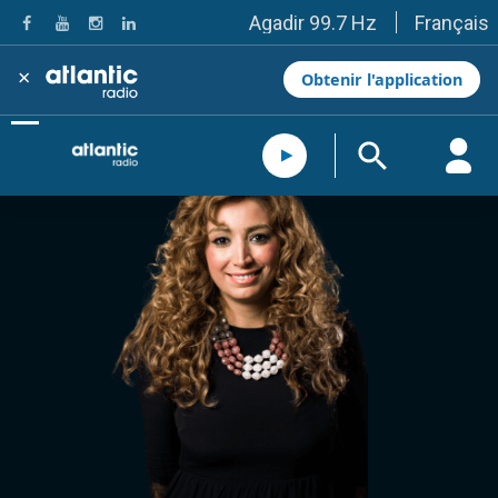
Français
Agadir 99.7 Hz
Tanger 103.3 Hz
Tétouan 87.8 Hz
×
Obtenir l'application
Fès 98.8 Hz
Meknès 97.2 Hz
El Jadida 97.3
Settat 104,6
Chefchaouen 106.4
Essaouira 96.6
Safi 92.3
Taza 103.0
Taounate 95.6
Tiznit 103.1
SkhourRhamna 92.2
Taroudant 104.9
Guelmim 91.9
Tan-Tan 95.2
Tafraout 104.9
Casablanca 92.5 Hz
Rabat, Salé 106.9 Hz
Marrakech 90.5 Hz