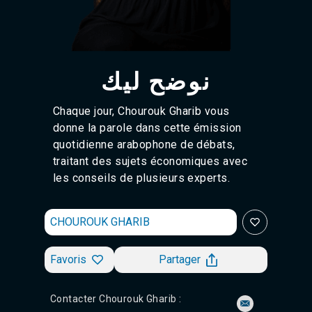
Agadir 99.7 Hz
Tanger 103.3 Hz
Tétouan 87.8 Hz
Fès 98.8 Hz
Meknès 97.2 Hz
نوضح ليك
El Jadida 97.3
Settat 104,6
Chefchaouen 106.4
Chaque jour, Chourouk Gharib vous
Essaouira 96.6
donne la parole dans cette émission
Safi 92.3
quotidienne arabophone de débats,
Taza 103.0
traitant des sujets économiques avec
Taounate 95.6
les conseils de plusieurs experts.
Tiznit 103.1
SkhourRhamna 92.2
Taroudant 104.9
CHOUROUK GHARIB
Guelmim 91.9
Tan-Tan 95.2
Tafraout 104.9
Favoris
Partager
Contacter Chourouk Gharib :