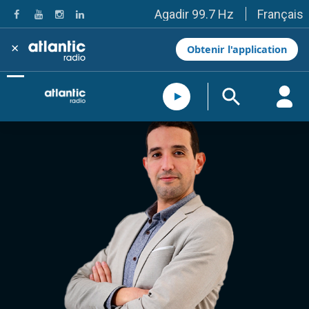
Français
Agadir 99.7 Hz
Tanger 103.3 Hz
Tétouan 87.8 Hz
×
Obtenir l'application
Fès 98.8 Hz
Meknès 97.2 Hz
El Jadida 97.3
Settat 104,6
Chefchaouen 106.4
Essaouira 96.6
Safi 92.3
Taza 103.0
Taounate 95.6
Tiznit 103.1
SkhourRhamna 92.2
Taroudant 104.9
Guelmim 91.9
Tan-Tan 95.2
Tafraout 104.9
Casablanca 92.5 Hz
Rabat, Salé 106.9 Hz
Marrakech 90.5 Hz