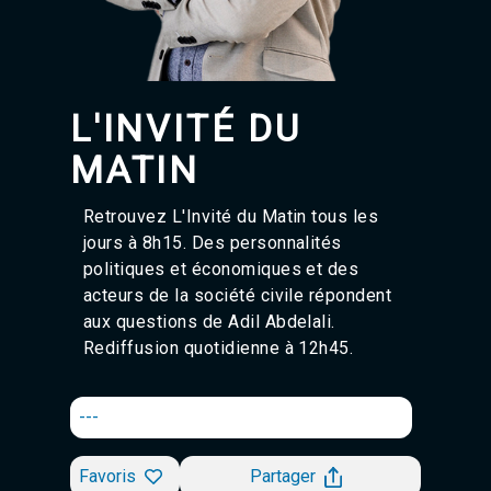
Agadir 99.7 Hz
Tanger 103.3 Hz
Tétouan 87.8 Hz
Fès 98.8 Hz
Meknès 97.2 Hz
L'INVITÉ DU
El Jadida 97.3
Settat 104,6
MATIN
Chefchaouen 106.4
Essaouira 96.6
Retrouvez L'Invité du Matin tous les
Safi 92.3
jours à 8h15. Des personnalités
Taza 103.0
Taounate 95.6
politiques et économiques et des
Tiznit 103.1
acteurs de la société civile répondent
SkhourRhamna 92.2
aux questions de
Adil Abdelali
.
Taroudant 104.9
Rediffusion quotidienne à 12h45.
Guelmim 91.9
Tan-Tan 95.2
Tafraout 104.9
---
Favoris
Partager