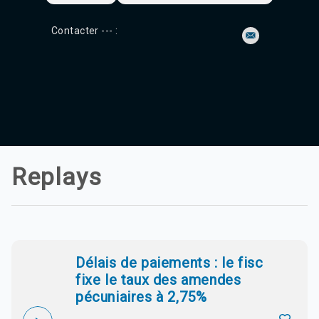
Contacter --- :
Replays
Délais de paiements : le fisc
fixe le taux des amendes
pécuniaires à 2,75%