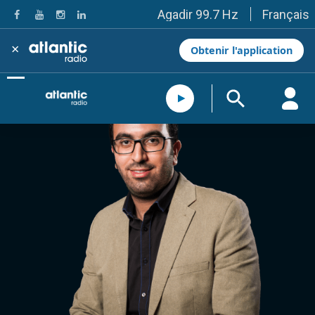
Français
Agadir 99.7 Hz
Tanger 103.3 Hz
Tétouan 87.8 Hz
×
Obtenir l'application
Fès 98.8 Hz
Meknès 97.2 Hz
El Jadida 97.3
Settat 104,6
Chefchaouen 106.4
Essaouira 96.6
Safi 92.3
Taza 103.0
Taounate 95.6
Tiznit 103.1
SkhourRhamna 92.2
Taroudant 104.9
Guelmim 91.9
Tan-Tan 95.2
Tafraout 104.9
Casablanca 92.5 Hz
Rabat, Salé 106.9 Hz
Marrakech 90.5 Hz