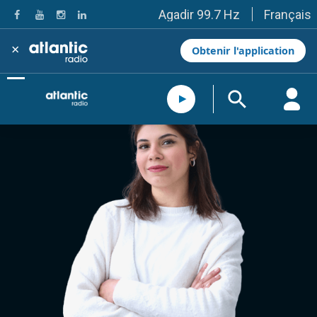
Français
Agadir 99.7 Hz
Tanger 103.3 Hz
Tétouan 87.8 Hz
×
Obtenir l'application
Fès 98.8 Hz
Meknès 97.2 Hz
El Jadida 97.3
Settat 104,6
Chefchaouen 106.4
Essaouira 96.6
Safi 92.3
Taza 103.0
Taounate 95.6
Tiznit 103.1
SkhourRhamna 92.2
Taroudant 104.9
Guelmim 91.9
Tan-Tan 95.2
Tafraout 104.9
Casablanca 92.5 Hz
Rabat, Salé 106.9 Hz
Marrakech 90.5 Hz