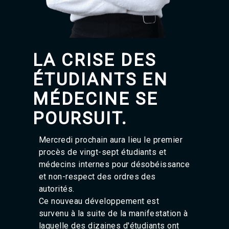
Agadir 99.7 Hz
Tanger 103.3 Hz
Tétouan 87.8 Hz
Fès 98.8 Hz
Meknès 97.2 Hz
LA CRISE DES
El Jadida 97.3
Settat 104,6
ÉTUDIANTS EN
Chefchaouen 106.4
Essaouira 96.6
MÉDECINE SE
Safi 92.3
POURSUIT.
Taza 103.0
Taounate 95.6
Tiznit 103.1
Mercredi prochain aura lieu le premier
SkhourRhamna 92.2
procès de vingt-sept étudiants et
Taroudant 104.9
médecins internes pour désobéissance
Guelmim 91.9
et non-respect des ordres des
Tan-Tan 95.2
Tafraout 104.9
autorités.
Ce nouveau développement est
survenu à la suite de la manifestation à
laquelle des dizaines d'étudiants ont