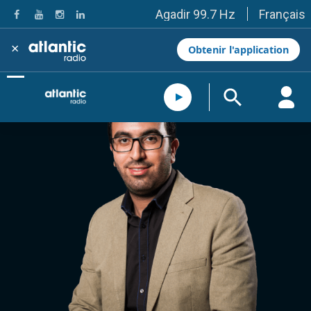
Français
Agadir 99.7 Hz
Tanger 103.3 Hz
Tétouan 87.8 Hz
×
Obtenir l'application
Fès 98.8 Hz
Meknès 97.2 Hz
El Jadida 97.3
Settat 104,6
Chefchaouen 106.4
Essaouira 96.6
Safi 92.3
Taza 103.0
Taounate 95.6
Tiznit 103.1
SkhourRhamna 92.2
Taroudant 104.9
Guelmim 91.9
Tan-Tan 95.2
Tafraout 104.9
Casablanca 92.5 Hz
Rabat, Salé 106.9 Hz
Marrakech 90.5 Hz