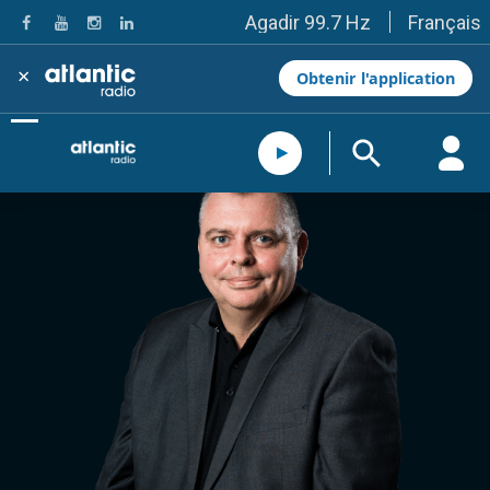
Français
Agadir 99.7 Hz
Tanger 103.3 Hz
Tétouan 87.8 Hz
×
Obtenir l'application
Fès 98.8 Hz
Meknès 97.2 Hz
El Jadida 97.3
Settat 104,6
Chefchaouen 106.4
Essaouira 96.6
Safi 92.3
Taza 103.0
Taounate 95.6
Tiznit 103.1
SkhourRhamna 92.2
Taroudant 104.9
Guelmim 91.9
Tan-Tan 95.2
Tafraout 104.9
Casablanca 92.5 Hz
Rabat, Salé 106.9 Hz
Marrakech 90.5 Hz