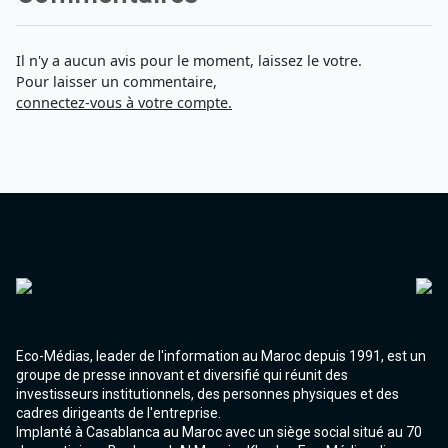
Agadir 99.7 Hz
Tanger 103.3 Hz
Tétouan 87.8 Hz
Il n'y a aucun avis pour le moment, laissez le votre.
Fès 98.8 Hz
Pour laisser un commentaire,
Meknès 97.2 Hz
connectez-vous à votre compte.
El Jadida 97.3
Settat 104,6
Chefchaouen 106.4
Essaouira 96.6
Safi 92.3
Taza 103.0
Taounate 95.6
Tiznit 103.1
SkhourRhamna 92.2
Taroudant 104.9
Guelmim 91.9
Tan-Tan 95.2
Eco-Médias, leader de l'information au Maroc depuis 1991, est un
Tafraout 104.9
groupe de presse innovant et diversifié qui réunit des
investisseurs institutionnels, des personnes physiques et des
cadres dirigeants de l'entreprise.
Implanté à Casablanca au Maroc avec un siège social situé au 70