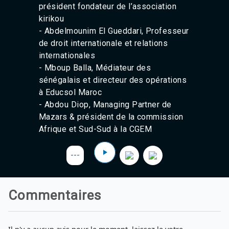
président fondateur de l’association
Agadir 99.7 Hz
Tanger 103.3 Hz
kirikou
Tétouan 87.8 Hz
- Abdelmounim El Gueddari, Professeur
Fès 98.8 Hz
de droit internationale et relations
Meknès 97.2 Hz
internationales
El Jadida 97.3
- Mboup Balla, Médiateur des
Settat 104,6
sénégalais et directeur des opérations
Chefchaouen 106.4
à Educsol Maroc
Essaouira 96.6
Safi 92.3
- Abdou Diop, Managing Partner de
Taza 103.0
Mazars & président de la commission
Taounate 95.6
Afrique et Sud-Sud à la CGEM
Tiznit 103.1
SkhourRhamna 92.2
---
Taroudant 104.9
Guelmim 91.9
Tan-Tan 95.2
Tafraout 104.9
Commentaires