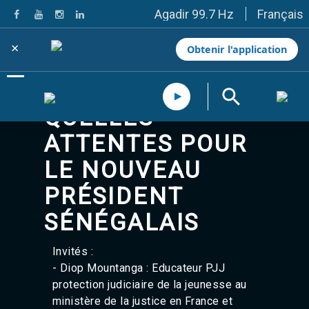
Français
Agadir 99.7 Hz
Tanger 103.3 Hz
Tétouan 87.8 Hz
×
Obtenir l'application
Fès 98.8 Hz
Meknès 97.2 Hz
El Jadida 97.3
Settat 104,6
QUELLES
Chefchaouen 106.4
Essaouira 96.6
ATTENTES POUR
Safi 92.3
Taza 103.0
LE NOUVEAU
Taounate 95.6
Tiznit 103.1
PRÉSIDENT
SkhourRhamna 92.2
SÉNÉGALAIS
Taroudant 104.9
Guelmim 91.9
Tan-Tan 95.2
Invités :
Tafraout 104.9
- Diop Mountanga : Educateur PJJ
Casablanca 92.5 Hz
protection judiciaire de la jeunesse au
Rabat, Salé 106.9 Hz
ministère de la justice en France et
Marrakech 90.5 Hz