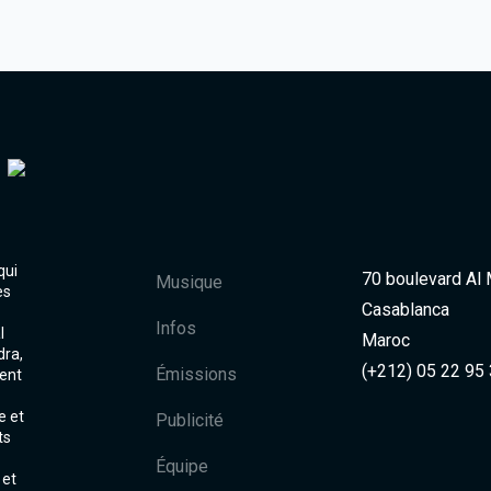
qui
70 boulevard Al
Musique
es
Casablanca
Infos
l
Maroc
dra,
(+212) 05 22 95
Émissions
ent
e et
Publicité
ts
Équipe
 et