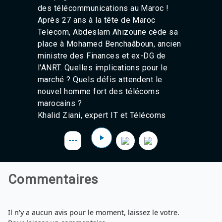
Agadir 99.7 Hz
des télécommunications au Maroc !
Tanger 103.3 Hz
Après 27 ans à la tête de Maroc
Tétouan 87.8 Hz
Telecom,
Abdeslam Ahizoune cède sa
Fès 98.8 Hz
place à Mohamed Benchaâboun
, ancien
Meknès 97.2 Hz
ministre des Finances et ex-DG de
El Jadida 97.3
l'ANRT.
Quelles implications pour le
Settat 104,6
Chefchaouen 106.4
marché ? Quels défis attendent le
Essaouira 96.6
nouvel homme fort des télécoms
Safi 92.3
marocains ?
Taza 103.0
Khalid Ziani, expert IT et Télécoms
Taounate 95.6
Tiznit 103.1
---
SkhourRhamna 92.2
Taroudant 104.9
Guelmim 91.9
Tan-Tan 95.2
Commentaires
Tafraout 104.9
Il n'y a aucun avis pour le moment, laissez le votre.