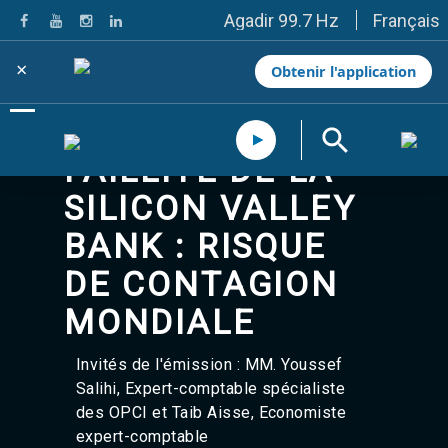
Français
Agadir 99.7 Hz
Tanger 103.3 Hz
Tétouan 87.8 Hz
×
Obtenir l'application
Fès 98.8 Hz
Meknès 97.2 Hz
El Jadida 97.3
Settat 104,6
FAILLITE DE LA
Chefchaouen 106.4
Essaouira 96.6
SILICON VALLEY
Safi 92.3
Taza 103.0
BANK : RISQUE
Taounate 95.6
Tiznit 103.1
DE CONTAGION
SkhourRhamna 92.2
MONDIALE
Taroudant 104.9
Guelmim 91.9
Tan-Tan 95.2
Invités de l'émission : MM. Youssef
Tafraout 104.9
Salihi, Expert-comptable spécialiste
Casablanca 92.5 Hz
des OPCI et Taib Aisse, Economiste
Rabat, Salé 106.9 Hz
expert-comptable
Marrakech 90.5 Hz