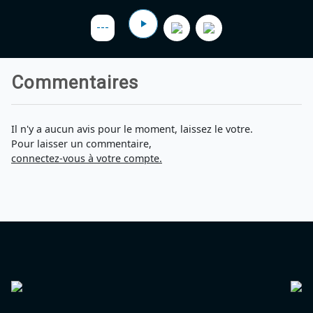
Agadir 99.7 Hz
Tanger 103.3 Hz
---
Tétouan 87.8 Hz
Fès 98.8 Hz
Meknès 97.2 Hz
Commentaires
El Jadida 97.3
Settat 104,6
Chefchaouen 106.4
Essaouira 96.6
Il n'y a aucun avis pour le moment, laissez le votre.
Safi 92.3
Pour laisser un commentaire,
Taza 103.0
connectez-vous à votre compte.
Taounate 95.6
Tiznit 103.1
SkhourRhamna 92.2
Taroudant 104.9
Guelmim 91.9
Tan-Tan 95.2
Tafraout 104.9