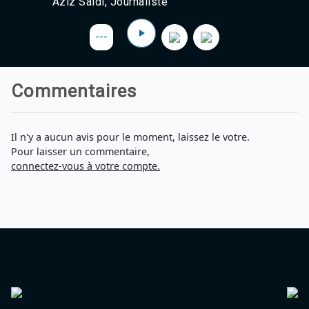
Aziz Saidi, Journaliste
Agadir 99.7 Hz
Tanger 103.3 Hz
---
Tétouan 87.8 Hz
Fès 98.8 Hz
Meknès 97.2 Hz
El Jadida 97.3
Commentaires
Settat 104,6
Chefchaouen 106.4
Essaouira 96.6
Il n'y a aucun avis pour le moment, laissez le votre.
Safi 92.3
Pour laisser un commentaire,
Taza 103.0
connectez-vous à votre compte.
Taounate 95.6
Tiznit 103.1
SkhourRhamna 92.2
Taroudant 104.9
Guelmim 91.9
Tan-Tan 95.2
Tafraout 104.9